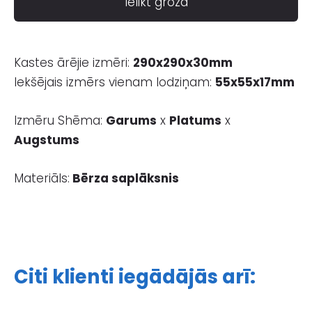
Ielikt grozā
Kastes ārējie izmēri:
290x290x30mm
Iekšējais izmērs vienam lodziņam:
55x55x17mm
Izmēru Shēma:
Garum
s
x
Platums
x
Augstums
Materiāls:
Bērza saplāksnis
Citi klienti iegādājās arī: