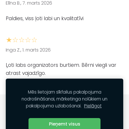
Elīna B., 7. marts 2026
Paldies, viss ļoti labi un kvalitatīvi
★☆☆☆☆
Inga Z., 1. marts 2026
Ļoti labs organizators burtiem. Bērni viegli var
atrast vajadzīgo.
Mēs lietojam sīkfailus pakalpojuma
nodrošināšanai, mārketinga nolūkiem un
Noteikumi
Kontakti
Sīkdatnes
pakalpojuma uzlabošanai.
Pielāgot
Pieņemt visus