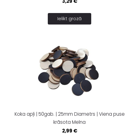
3,29 €
Ielikt grozā
Koka apļi | 50gab. | 25mm Diametrs | Viena puse
krāsota Melna
2,99 €