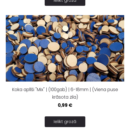
Ielikt grozā
Koka aplīši "Mix" | (100gab) | 6-18mm | (Viena puse
krāsota zila)
0,99 €
Ielikt grozā