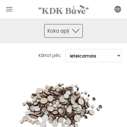
Koka apļi
Kārtot pēc