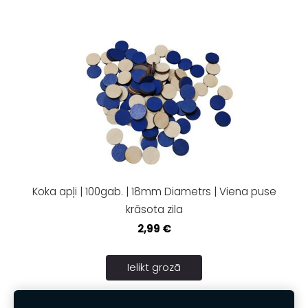
Koka apļi | 100gab. | 18mm Diametrs | Viena puse
krāsota zila
2,99 €
Ielikt grozā