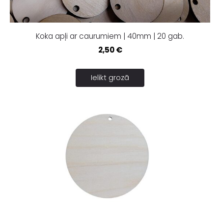
Koka apļi ar caurumiem | 40mm | 20 gab.
2,50 €
Ielikt grozā