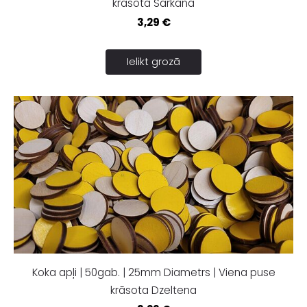
krāsota Sarkana
3,29 €
Ielikt grozā
Koka apļi | 50gab. | 25mm Diametrs | Viena puse
krāsota Dzeltena