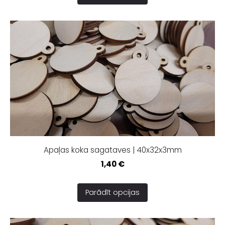
Apaļas koka sagataves | 40x32x3mm
1,40 €
Parādīt opcijas