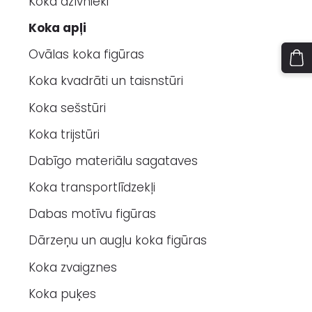
Koka dzīvnieki
Koka apļi
Ovālas koka figūras
Koka kvadrāti un taisnstūri
Koka sešstūri
Koka trijstūri
Dabīgo materiālu sagataves
Koka transportlīdzekļi
Dabas motīvu figūras
Dārzeņu un augļu koka figūras
Koka zvaigznes
Koka puķes