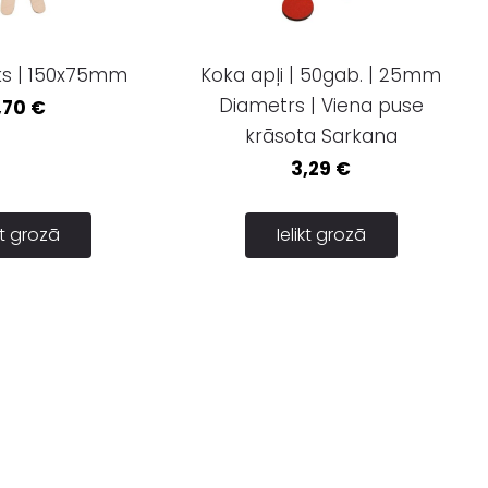
ēks | 150x75mm
Koka apļi | 50gab. | 25mm
Diametrs | Viena puse
,70 €
krāsota Sarkana
3,29 €
ikt grozā
Ielikt grozā