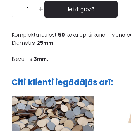
-
+
Ielikt grozā
Komplektā ietilpst
50
koka aplīši kuriem viena p
Diametrs:
25mm
Biezums
3mm.
Citi klienti iegādājās arī: