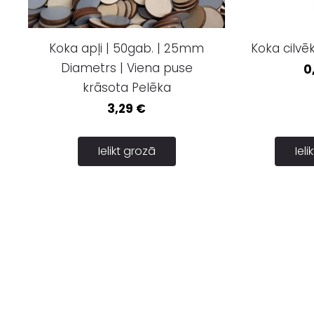
Koka apļi | 50gab. | 25mm
Koka cilv
Diametrs | Viena puse
0
krāsota Pelēka
3,29 €
Ielikt grozā
Iel