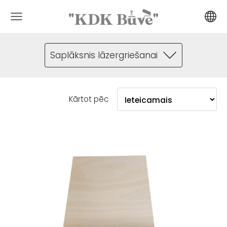
Saplāksnis lāzergriešanai
Kārtot pēc