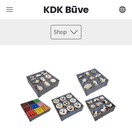
KDK Būve
Shop