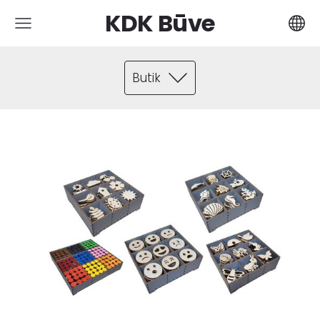
KDK Būve
Butik