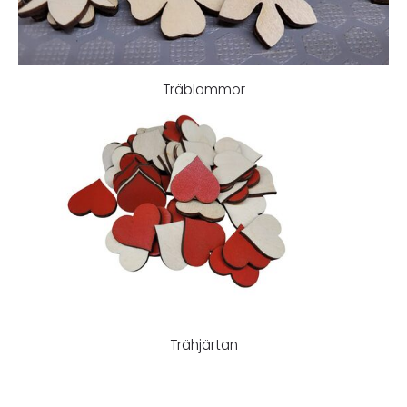
Träblommor
Trähjärtan