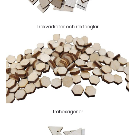
Träkvadrater och rektanglar
Trähexagoner