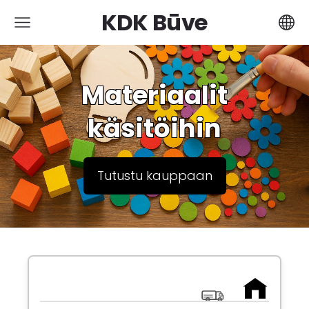
KDK Būve
Materiaalit
käsitöihin
Tutustu kauppaan